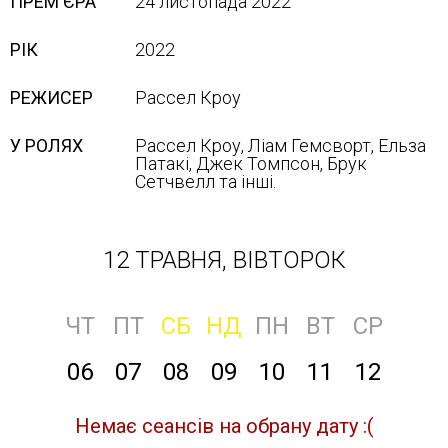
ПРЕМ'ЄРА
24 листопада 2022
РІК
2022
РЕЖИСЕР
Рассел Кроу
У РОЛЯХ
Рассел Кроу, Ліам Гемсворт, Ельза
Патакі, Джек Томпсон, Брук
Сетчвелл та інші.
12 ТРАВНЯ, ВІВТОРОК
ЧТ
ПТ
СБ
НД
ПН
ВТ
СР
06
07
08
09
10
11
12
Немає сеансів на обрану дату :(