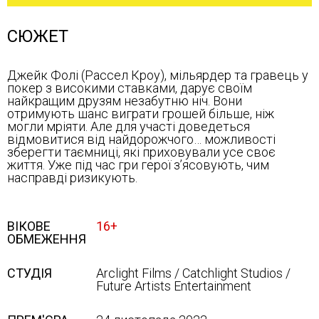
СЮЖЕТ
Джейк Фолі (Рассел Кроу), мільярдер та гравець у
покер з високими ставками, дарує своїм
найкращим друзям незабутню ніч. Вони
отримують шанс виграти грошей більше, ніж
могли мріяти. Але для участі доведеться
відмовитися від найдорожчого… можливості
зберегти таємниці, які приховували усе своє
життя. Уже під час гри герої з’ясовують, чим
насправді ризикують.
ВІКОВЕ
16+
ОБМЕЖЕННЯ
СТУДІЯ
Arclight Films / Catchlight Studios /
Future Artists Entertainment