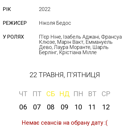
РІК
2022
РЕЖИСЕР
Ніколя Бедос
У РОЛЯХ
П'єр Ніне, Ізабель Аджані, Франсуа
Клюзе, Марін Вакт, Еммануель
Дево, Лаура Моранте, Шарль
Берлінг, Крістіана Мілле
22 ТРАВНЯ, П'ЯТНИЦЯ
ЧТ
ПТ
СБ
НД
ПН
ВТ
СР
06
07
08
09
10
11
12
Немає сеансів на обрану дату :(