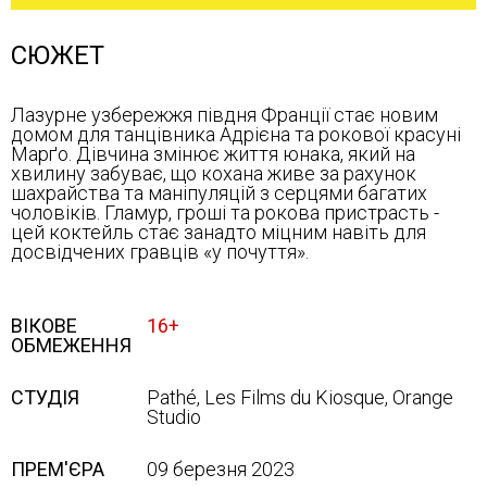
СЮЖЕТ
Лазурне узбережжя півдня Франції стає новим
домом для танцівника Адрієна та рокової красуні
Марґо. Дівчина змінює життя юнака, який на
хвилину забуває, що кохана живе за рахунок
шахрайства та маніпуляцій з серцями багатих
чоловіків. Гламур, гроші та рокова пристрасть -
цей коктейль стає занадто міцним навіть для
досвідчених гравців «у почуття».
ВІКОВЕ
16+
ОБМЕЖЕННЯ
СТУДІЯ
Pathé, Les Films du Kiosque, Orange
Studio
ПРЕМ'ЄРА
09 березня 2023