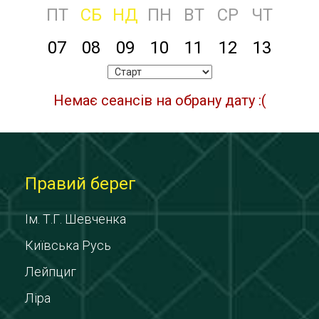
ПТ
СБ
НД
ПН
ВТ
СР
ЧТ
07
08
09
10
11
12
13
Немає сеансів на обрану дату :(
Правий берег
Ім. Т.Г. Шевченка
Київська Русь
Лейпциг
Ліра