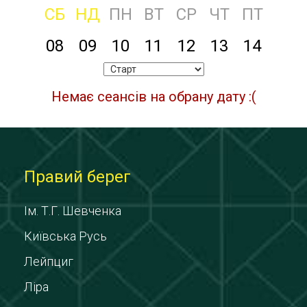
СБ
НД
ПН
ВТ
СР
ЧТ
ПТ
08
09
10
11
12
13
14
Немає сеансів на обрану дату :(
Правий берег
Ім. Т.Г. Шевченка
Київська Русь
Лейпциг
Ліра