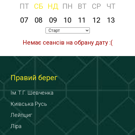
ПТ
СБ
НД
ПН
ВТ
СР
ЧТ
07
08
09
10
11
12
13
Немає сеансів на обрану дату :(
Правий берег
Ім. Т.Г. Шевченка
Київська Русь
Лейпциг
Ліра