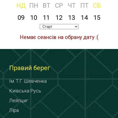
НД
ПН
ВТ
СР
ЧТ
ПТ
СБ
09
10
11
12
13
14
15
Немає сеансів на обрану дату :(
Правий берег
Ім. Т.Г. Шевченка
Київська Русь
Лейпциг
Ліра