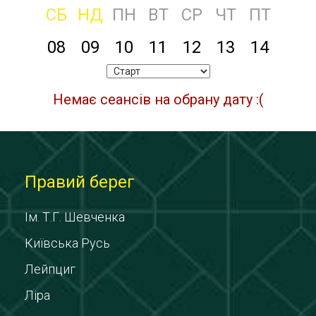
СБ
НД
ПН
ВТ
СР
ЧТ
ПТ
08
09
10
11
12
13
14
Немає сеансів на обрану дату :(
Правий берег
Ім. Т.Г. Шевченка
Київська Русь
Лейпциг
Ліра