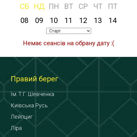
СБ
НД
ПН
ВТ
СР
ЧТ
ПТ
08
09
10
11
12
13
14
Немає сеансів на обрану дату :(
Правий берег
Ім. Т.Г. Шевченка
Київська Русь
Лейпциг
Ліра