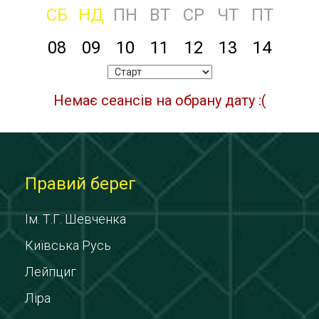
СБ
НД
ПН
ВТ
СР
ЧТ
ПТ
08
09
10
11
12
13
14
Немає сеансів на обрану дату :(
Правий берег
Ім. Т.Г. Шевченка
Київська Русь
Лейпциг
Ліра