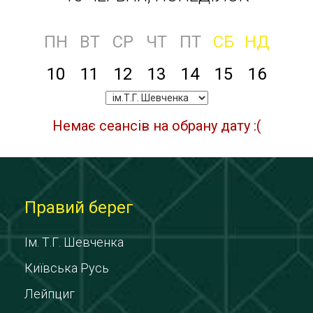
ПН
ВТ
СР
ЧТ
ПТ
СБ
НД
10
11
12
13
14
15
16
Немає сеансів на обрану дату :(
Правий берег
Ім. Т.Г. Шевченка
Київська Русь
Лейпциг