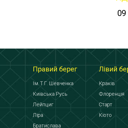
09
Правий берег
Лівий бе
Ім. Т.Г. Шевченка
Краків
Київська Русь
Флоренція
Лейпциг
Старт
Ліра
Кіото
Братислава