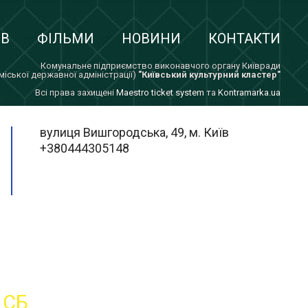
ІВ
ФІЛЬМИ
НОВИНИ
КОНТАКТИ
Комунальне підприємство виконавчого органу Київради
 міської державної адміністрації)
"Київський культурний кластер"
Всi права захищенi
Maestro ticket system
та
Kontramarka.ua
вулиця Вишгородська, 49, м. Київ
+380444305148
СБ