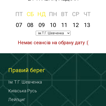
ПТ
СБ
НД
ПН
ВТ
СР
ЧТ
07
08
09
10
11
12
13
Немає сеансів на обрану дату :(
Правий берег
Ім. Т.Г. Шевченка
Київська Русь
Лейпциг