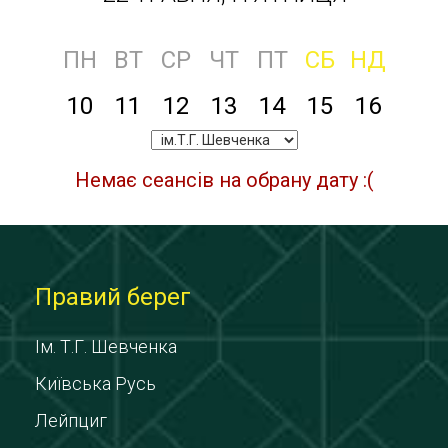
ПН
ВТ
СР
ЧТ
ПТ
СБ
НД
10
11
12
13
14
15
16
Немає сеансів на обрану дату :(
Правий берег
Ім. Т.Г. Шевченка
Київська Русь
Лейпциг