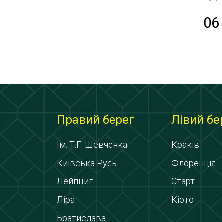
06
Правий берег
Лівий бе
Ім. Т.Г. Шевченка
Краків
Київська Русь
Флоренція
Лейпциг
Старт
Ліра
Кіото
Братислава