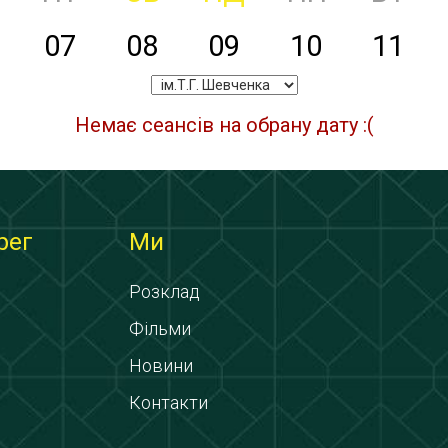
07
08
09
10
11
Немає сеансів на обрану дату :(
рег
Ми
Розклад
Фільми
Новини
Контакти