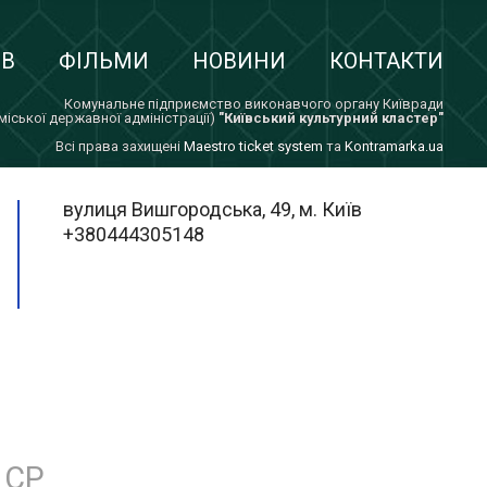
ІВ
ФІЛЬМИ
НОВИНИ
КОНТАКТИ
Комунальне підприємство виконавчого органу Київради
 міської державної адміністрації)
"Київський культурний кластер"
Всi права захищенi
Maestro ticket system
та
Kontramarka.ua
вулиця Вишгородська, 49, м. Київ
+380444305148
СР