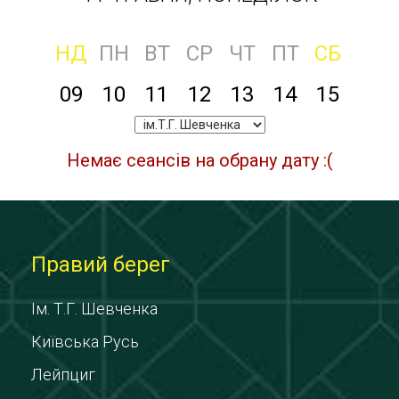
НД
ПН
ВТ
СР
ЧТ
ПТ
СБ
09
10
11
12
13
14
15
Немає сеансів на обрану дату :(
Правий берег
Ім. Т.Г. Шевченка
Київська Русь
Лейпциг