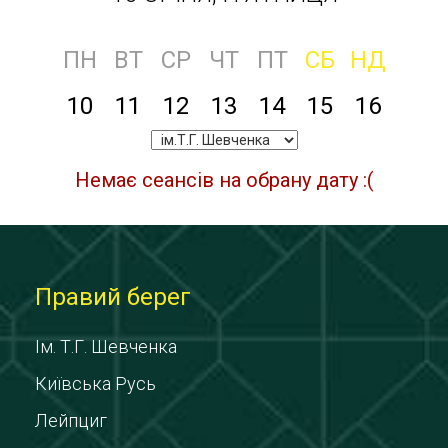
ПН
ВТ
СР
ЧТ
ПТ
СБ
НД
10
11
12
13
14
15
16
Немає сеансів на обрану дату :(
Правий берег
Ім. Т.Г. Шевченка
Київська Русь
Лейпциг