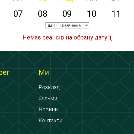
07
08
09
10
11
Немає сеансів на обрану дату :(
рег
Ми
Розклад
Фільми
Новини
Контакти