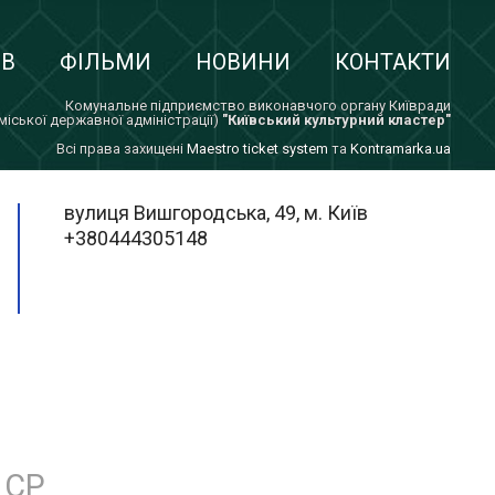
ІВ
ФІЛЬМИ
НОВИНИ
КОНТАКТИ
Комунальне підприємство виконавчого органу Київради
 міської державної адміністрації)
"Київський культурний кластер"
Всi права захищенi
Maestro ticket system
та
Kontramarka.ua
вулиця Вишгородська, 49, м. Київ
+380444305148
СР