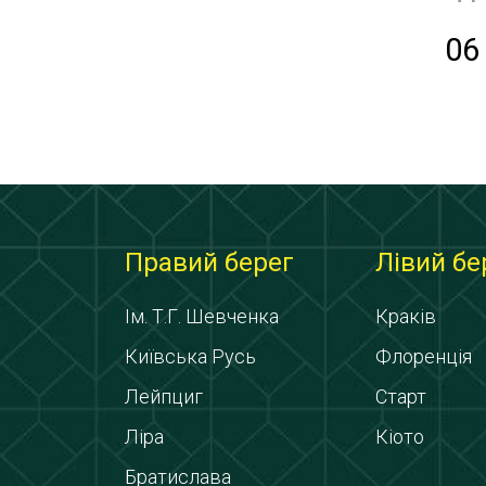
06
Правий берег
Лівий бе
Ім. Т.Г. Шевченка
Краків
Київська Русь
Флоренція
Лейпциг
Старт
Ліра
Кіото
Братислава