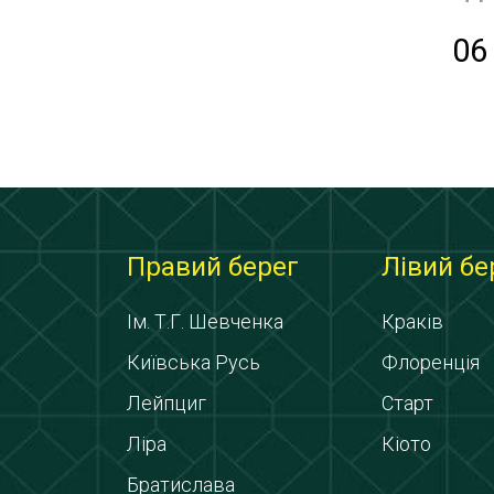
06
Правий берег
Лівий бе
Ім. Т.Г. Шевченка
Краків
Київська Русь
Флоренція
Лейпциг
Старт
Ліра
Кіото
Братислава