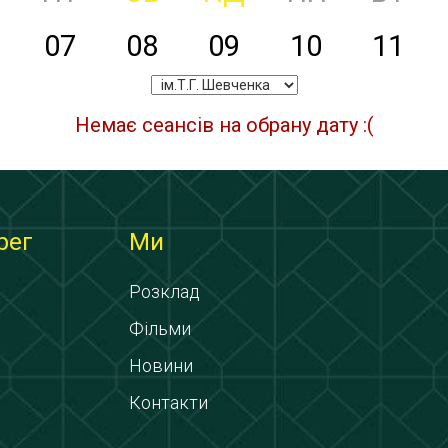
07
08
09
10
11
Немає сеансів на обрану дату :(
рег
Ми
Розклад
Фільми
Новини
Контакти