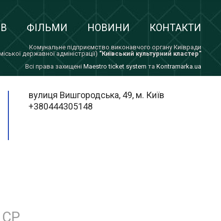
ІВ
ФІЛЬМИ
НОВИНИ
КОНТАКТИ
Комунальне підприємство виконавчого органу Київради
 міської державної адміністрації)
"Київський культурний кластер"
Всi права захищенi
Maestro ticket system
та
Kontramarka.ua
вулиця Вишгородська, 49, м. Київ
+380444305148
СР