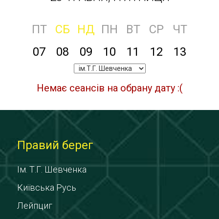
ПТ
СБ
НД
ПН
ВТ
СР
ЧТ
07
08
09
10
11
12
13
Немає сеансів на обрану дату :(
Правий берег
Ім. Т.Г. Шевченка
Київська Русь
Лейпциг