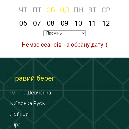
ЧТ
ПТ
СБ
НД
ПН
ВТ
СР
06
07
08
09
10
11
12
Немає сеансів на обрану дату :(
Правий берег
Ім. Т.Г. Шевченка
Київська Русь
Лейпциг
Ліра