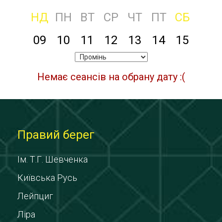
НД
ПН
ВТ
СР
ЧТ
ПТ
СБ
09
10
11
12
13
14
15
Немає сеансів на обрану дату :(
Правий берег
Ім. Т.Г. Шевченка
Київська Русь
Лейпциг
Ліра