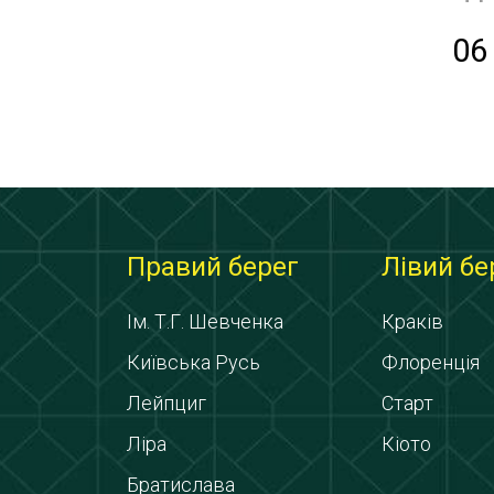
06
Правий берег
Лівий бе
Ім. Т.Г. Шевченка
Краків
Київська Русь
Флоренція
Лейпциг
Старт
Ліра
Кіото
Братислава