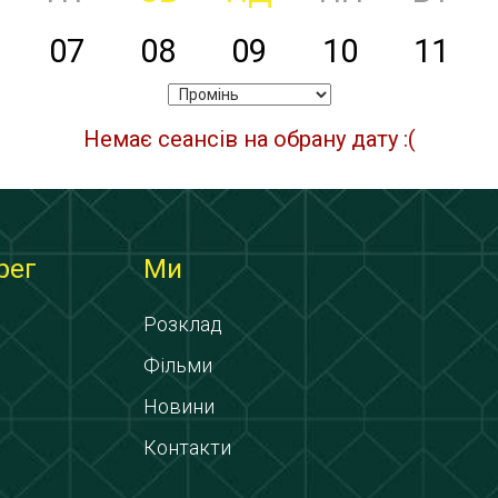
07
08
09
10
11
Немає сеансів на обрану дату :(
рег
Ми
Розклад
Фільми
Новини
Контакти