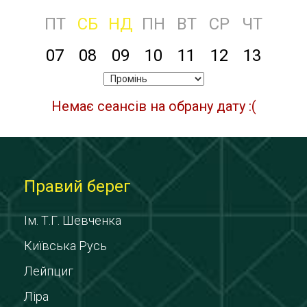
ПТ
СБ
НД
ПН
ВТ
СР
ЧТ
07
08
09
10
11
12
13
Немає сеансів на обрану дату :(
Правий берег
Ім. Т.Г. Шевченка
Київська Русь
Лейпциг
Ліра