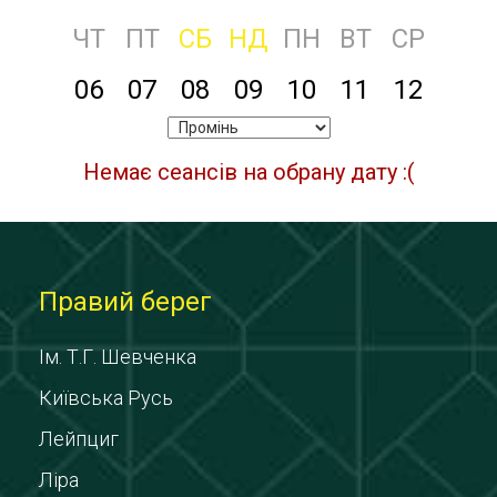
ЧТ
ПТ
СБ
НД
ПН
ВТ
СР
06
07
08
09
10
11
12
Немає сеансів на обрану дату :(
Правий берег
Ім. Т.Г. Шевченка
Київська Русь
Лейпциг
Ліра