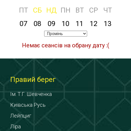
ПТ
СБ
НД
ПН
ВТ
СР
ЧТ
07
08
09
10
11
12
13
Немає сеансів на обрану дату :(
Правий берег
Ім. Т.Г. Шевченка
Київська Русь
Лейпциг
Ліра