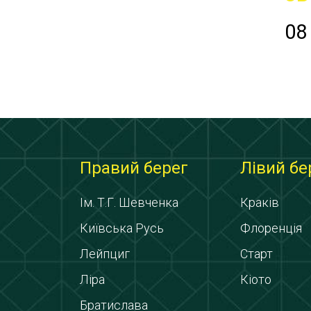
08
Правий берег
Лівий бе
Ім. Т.Г. Шевченка
Краків
Київська Русь
Флоренція
Лейпциг
Старт
Ліра
Кіото
Братислава