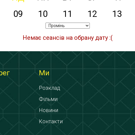
09
10
11
12
13
Немає сеансів на обрану дату :(
рег
Ми
Розклад
Фільми
Новини
Контакти