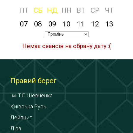
ПТ
СБ
НД
ПН
ВТ
СР
ЧТ
07
08
09
10
11
12
13
Немає сеансів на обрану дату :(
Правий берег
Ім. Т.Г. Шевченка
Київська Русь
Лейпциг
Ліра