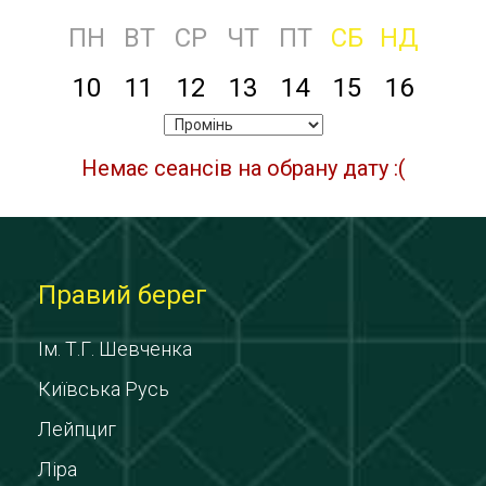
ПН
ВТ
СР
ЧТ
ПТ
СБ
НД
10
11
12
13
14
15
16
Немає сеансів на обрану дату :(
Правий берег
Ім. Т.Г. Шевченка
Київська Русь
Лейпциг
Ліра