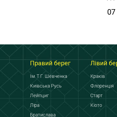
07
Правий берег
Лівий бе
Ім. Т.Г. Шевченка
Краків
Київська Русь
Флоренція
Лейпциг
Старт
Ліра
Кіото
Братислава