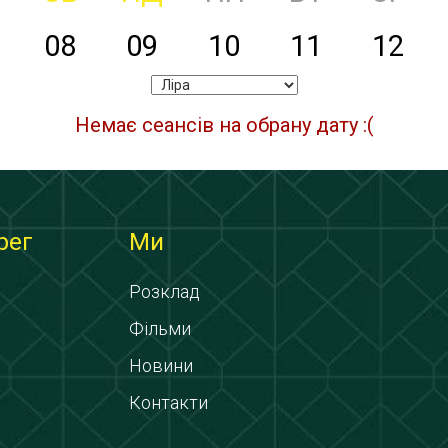
08
09
10
11
12
Немає сеансів на обрану дату :(
рег
Ми
Розклад
Фільми
Новини
Контакти