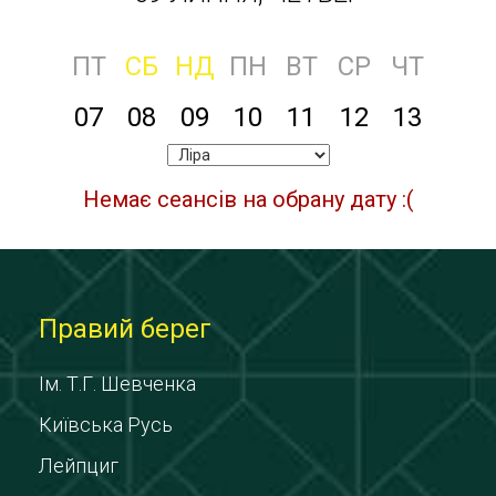
ПТ
СБ
НД
ПН
ВТ
СР
ЧТ
07
08
09
10
11
12
13
Немає сеансів на обрану дату :(
Правий берег
Ім. Т.Г. Шевченка
Київська Русь
Лейпциг