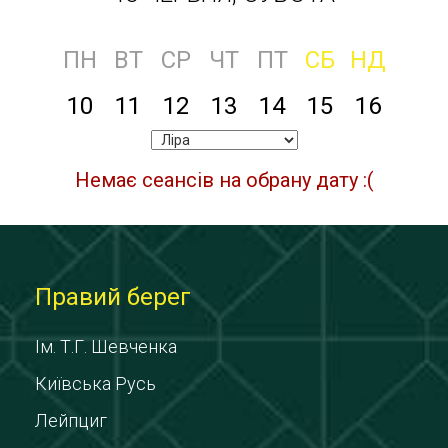
ПН
ВТ
СР
ЧТ
ПТ
СБ
НД
10
11
12
13
14
15
16
Немає сеансів на обрану дату :(
Правий берег
Ім. Т.Г. Шевченка
Київська Русь
Лейпциг