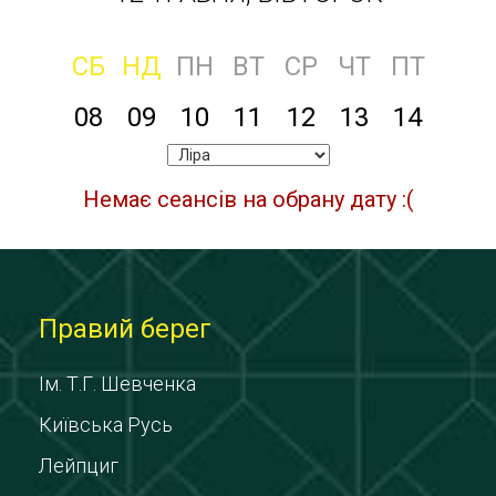
СБ
НД
ПН
ВТ
СР
ЧТ
ПТ
08
09
10
11
12
13
14
Немає сеансів на обрану дату :(
Правий берег
Ім. Т.Г. Шевченка
Київська Русь
Лейпциг