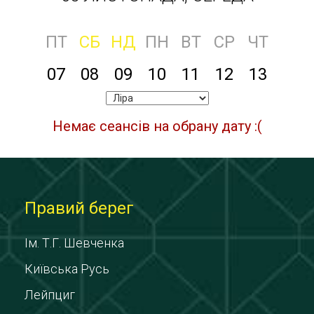
ПТ
СБ
НД
ПН
ВТ
СР
ЧТ
07
08
09
10
11
12
13
Немає сеансів на обрану дату :(
Правий берег
Ім. Т.Г. Шевченка
Київська Русь
Лейпциг