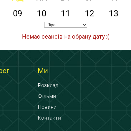
09
10
11
12
13
Немає сеансів на обрану дату :(
рег
Ми
Розклад
Фільми
Новини
Контакти