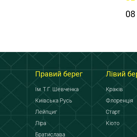
08
Правий берег
Лівий бе
Ім. Т.Г. Шевченка
Краків
Київська Русь
Флоренція
Лейпциг
Старт
Ліра
Кіото
Братислава