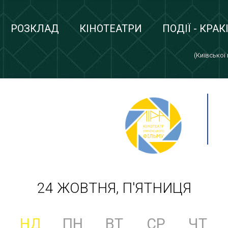
РОЗКЛАД
КІНОТЕАТРИ
ПОДІЇ - КРАК
(Київської
24 ЖОВТНЯ, П'ЯТНИЦЯ
НД
ПН
ВТ
СР
ЧТ