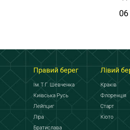
06
Правий берег
Лівий бе
Ім. Т.Г. Шевченка
Краків
Київська Русь
Флоренція
Лейпциг
Старт
Ліра
Кіото
Братислава