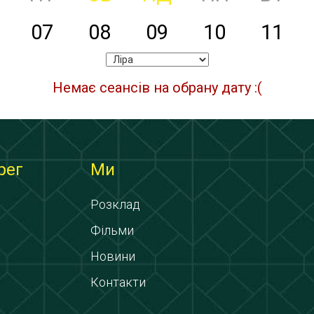
07
08
09
10
11
Немає сеансів на обрану дату :(
рег
Ми
Розклад
Фільми
Новини
Контакти