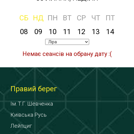
СБ
НД
ПН
ВТ
СР
ЧТ
ПТ
08
09
10
11
12
13
14
Немає сеансів на обрану дату :(
Правий берег
Ім. Т.Г. Шевченка
Київська Русь
Лейпциг