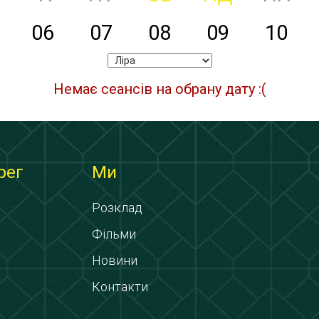
06
07
08
09
10
Немає сеансів на обрану дату :(
рег
Ми
Розклад
Фільми
Новини
Контакти