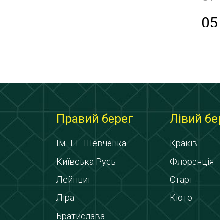
05
Правий берег
Лівий бе
Ім. Т.Г. Шевченка
Краків
Київська Русь
Флоренція
Лейпциг
Старт
Ліра
Кіото
Братислава