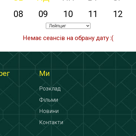
08
09
10
11
12
Немає сеансів на обрану дату :(
рег
Ми
Розклад
Фільми
Новини
Контакти