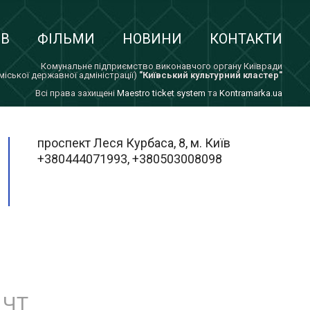
ІВ
ФІЛЬМИ
НОВИНИ
КОНТАКТИ
Комунальне підприємство виконавчого органу Київради
 міської державної адміністрації)
"Київський культурний кластер"
Всi права захищенi
Maestro ticket system
та
Kontramarka.ua
проспект Леся Курбаса, 8, м. Київ
+380444071993, +380503008098
ЧТ