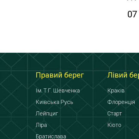
07
Правий берег
Лівий бе
Ім. Т.Г. Шевченка
Краків
Київська Русь
Флоренція
Лейпциг
Старт
Ліра
Кіото
Братислава