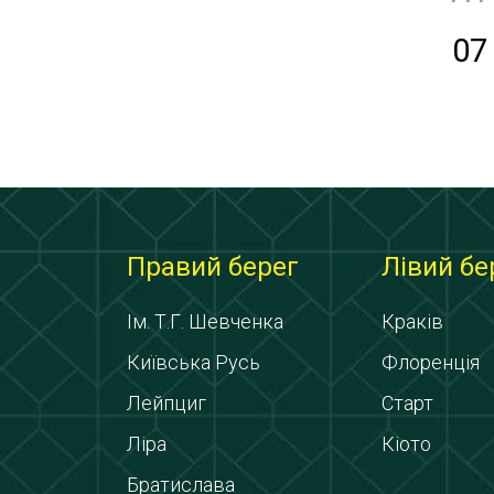
07
Правий берег
Лівий бе
Ім. Т.Г. Шевченка
Краків
Київська Русь
Флоренція
Лейпциг
Старт
Ліра
Кіото
Братислава