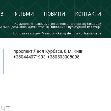
ІВ
ФІЛЬМИ
НОВИНИ
КОНТАКТИ
Комунальне підприємство виконавчого органу Київради
 міської державної адміністрації)
"Київський культурний кластер"
Всi права захищенi
Maestro ticket system
та
Kontramarka.ua
проспект Леся Курбаса, 8, м. Київ
+380444071993, +380503008098
ЧТ