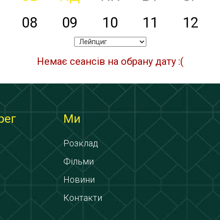
08
09
10
11
12
Немає сеансів на обрану дату :(
рег
Ми
Розклад
Фільми
Новини
Контакти