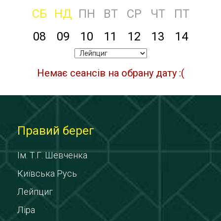
СБ
НД
ПН
ВТ
СР
ЧТ
ПТ
08
09
10
11
12
13
14
Немає сеансів на обрану дату :(
Правий берег
Ім. Т.Г. Шевченка
Київська Русь
Лейпциг
Ліра