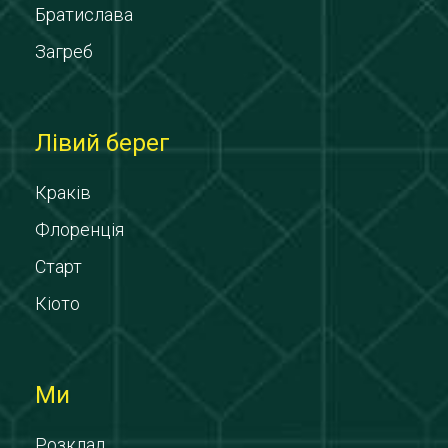
Братислава
Загреб
Лівий берег
Краків
Флоренція
Старт
Кіото
Ми
Розклад