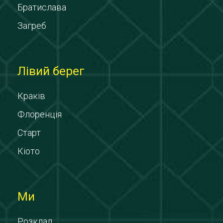
Братислава
Загреб
Лівий берег
Краків
Флоренція
Старт
Кіото
Ми
Розклад