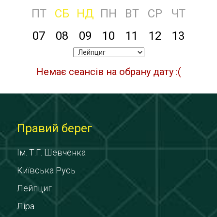
ПТ
СБ
НД
ПН
ВТ
СР
ЧТ
07
08
09
10
11
12
13
Немає сеансів на обрану дату :(
Правий берег
Ім. Т.Г. Шевченка
Київська Русь
Лейпциг
Ліра