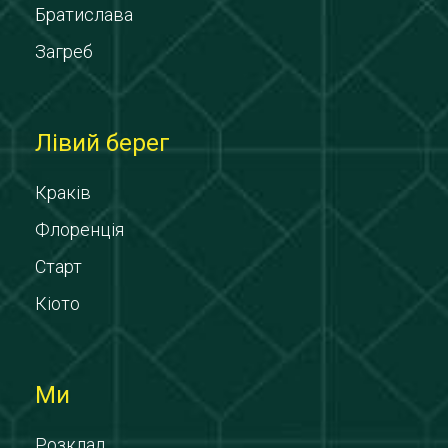
Братислава
Загреб
Лівий берег
Краків
Флоренція
Старт
Кіото
Ми
Розклад