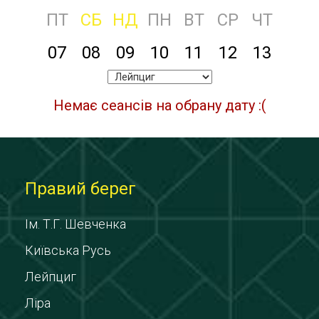
ПТ
СБ
НД
ПН
ВТ
СР
ЧТ
07
08
09
10
11
12
13
Немає сеансів на обрану дату :(
Правий берег
Ім. Т.Г. Шевченка
Київська Русь
Лейпциг
Ліра