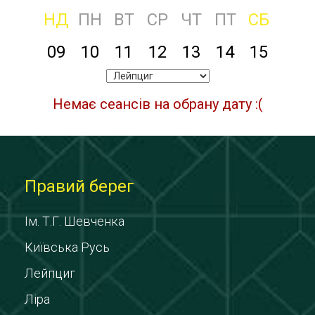
НД
ПН
ВТ
СР
ЧТ
ПТ
СБ
09
10
11
12
13
14
15
Немає сеансів на обрану дату :(
Правий берег
Ім. Т.Г. Шевченка
Київська Русь
Лейпциг
Ліра