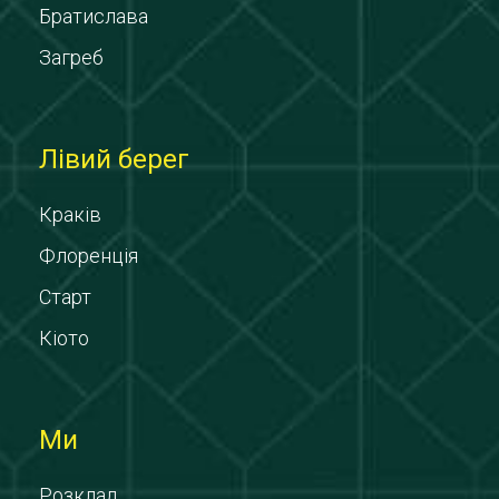
Братислава
Загреб
Лівий берег
Краків
Флоренція
Старт
Кіото
Ми
Розклад