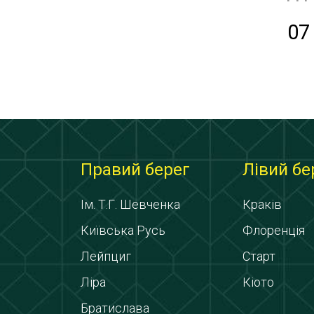
07
Правий берег
Лівий бе
Ім. Т.Г. Шевченка
Краків
Київська Русь
Флоренція
Лейпциг
Старт
Ліра
Кіото
Братислава