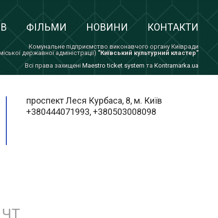
ІВ
ФІЛЬМИ
НОВИНИ
КОНТАКТИ
Комунальне підприємство виконавчого органу Київради
 міської державної адміністрації)
"Київський культурний кластер"
Всi права захищенi
Maestro ticket system
та
Kontramarka.ua
проспект Леся Курбаса, 8, м. Київ
+380444071993, +380503008098
ЧТ