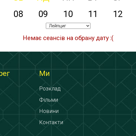
08
09
10
11
12
Немає сеансів на обрану дату :(
рег
Ми
Розклад
Фільми
Новини
Контакти