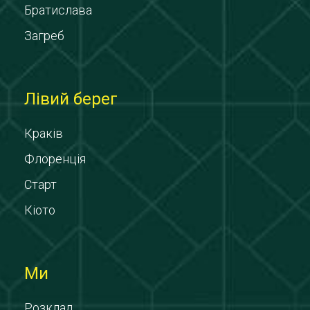
Братислава
Загреб
Лівий берег
Краків
Флоренція
Старт
Кіото
Ми
Розклад