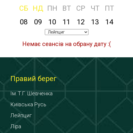
СБ
НД
ПН
ВТ
СР
ЧТ
ПТ
08
09
10
11
12
13
14
Немає сеансів на обрану дату :(
Правий берег
Ім. Т.Г. Шевченка
Київська Русь
Лейпциг
Ліра