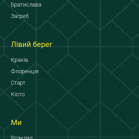
Братислава
Загреб
Лівий берег
Краків
Флоренція
Старт
Кіото
Ми
Розклад