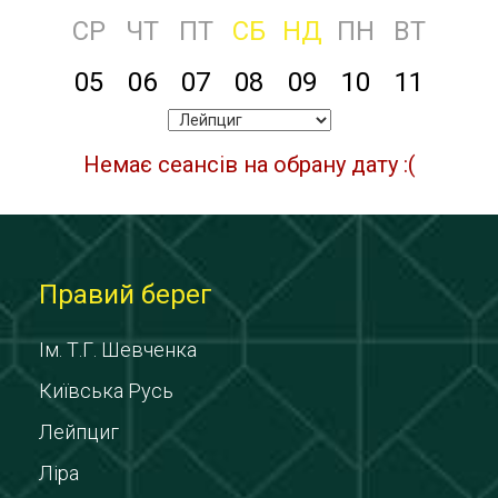
СР
ЧТ
ПТ
СБ
НД
ПН
ВТ
05
06
07
08
09
10
11
Немає сеансів на обрану дату :(
Правий берег
Ім. Т.Г. Шевченка
Київська Русь
Лейпциг
Ліра