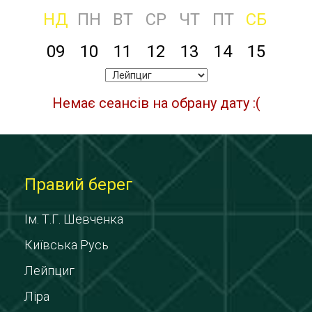
НД
ПН
ВТ
СР
ЧТ
ПТ
СБ
09
10
11
12
13
14
15
Немає сеансів на обрану дату :(
Правий берег
Ім. Т.Г. Шевченка
Київська Русь
Лейпциг
Ліра