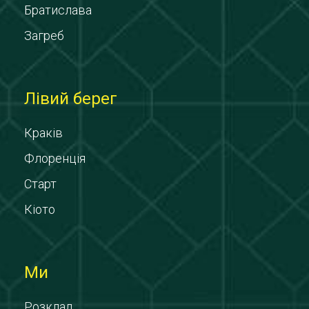
Братислава
Загреб
Лівий берег
Краків
Флоренція
Старт
Кіото
Ми
Розклад