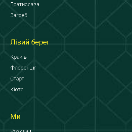
Братислава
Загреб
Лівий берег
Краків
Флоренція
Старт
Кіото
Ми
Розклад