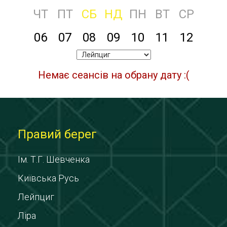
ЧТ
ПТ
СБ
НД
ПН
ВТ
СР
06
07
08
09
10
11
12
Немає сеансів на обрану дату :(
Правий берег
Ім. Т.Г. Шевченка
Київська Русь
Лейпциг
Ліра