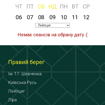
ЧТ
ПТ
СБ
НД
ПН
ВТ
СР
06
07
08
09
10
11
12
Немає сеансів на обрану дату :(
Правий берег
Ім. Т.Г. Шевченка
Київська Русь
Лейпциг
Ліра