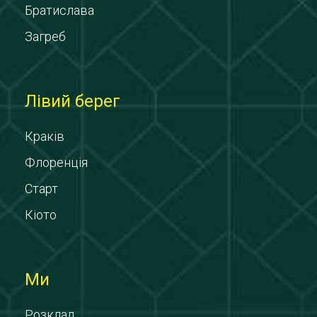
Братислава
Загреб
Лівий берег
Краків
Флоренція
Старт
Кіото
Ми
Розклад