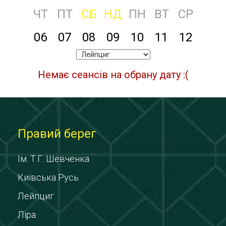
ЧТ
ПТ
СБ
НД
ПН
ВТ
СР
06
07
08
09
10
11
12
Немає сеансів на обрану дату :(
Правий берег
Ім. Т.Г. Шевченка
Київська Русь
Лейпциг
Ліра