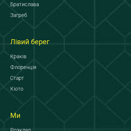
Братислава
Загреб
Лівий берег
Краків
Флоренція
Старт
Кіото
Ми
Розклад